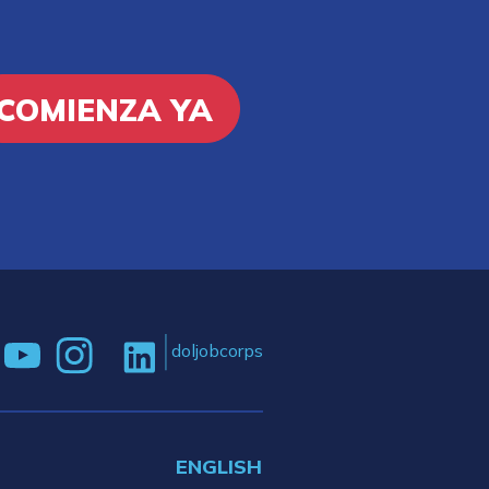
COMIENZA YA
doljobcorps
ENGLISH