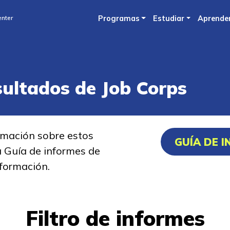
Skip
enter
Programas
Estudiar
Aprende
to
main
content
sultados de Job Corps
rmación sobre estos
GUÍA DE 
a Guía de informes de
formación.
Filtro de informes